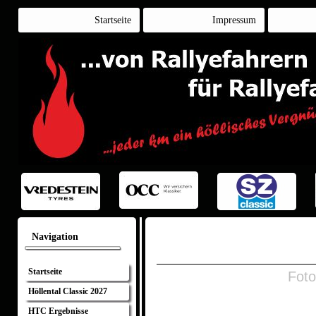
Startseite
Impressum
Navigation
Startseite
Foto
Höllental Classic 2027
HTC Ergebnisse