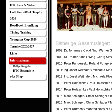
HTC Foto & Video
Café KunstWerk Trophy
2026
Roadbook-Erstellung
Timing-Training
Youngster Cup 2026
Bisherige Gesamtsieger:
Termine 2026/2027
2008: Dr. Johannes Klackl / Ing. Werner 
Links
2009: Dr. Reiner Simak / Mag. Georg Sim
Informationen
2010: Peter Pungersek / Roland Pungers
Rallye Ratgeber
2011: Ing. Josef Weithaler / Michaela Kl
HTC Bestenliste
e4cc Shop
2012: Ing. Josef Weithaler / Michaela Kl
2013: Peter Holaschke / Paul Holaschke 
2014: Peter Holaschke / Paul Holaschke 
2015: Marc Schlager / Otmar Schlager / T
2016: Marc Schlager / Otmar Schlager / T
2017: Peter Rutrecht / Manfred Nössler 