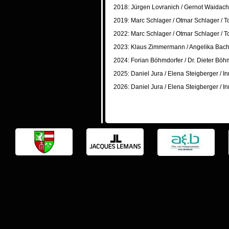
2018: Jürgen Lovranich / Gernot Waidach
2019: Marc Schlager / Otmar Schlager / T
2022: Marc Schlager / Otmar Schlager / T
2023: Klaus Zimmermann / Angelika Bach
2024: Forian Böhmdorfer / Dr. Dieter Bö
2025: Daniel Jura / Elena Steigberger / 
2026: Daniel Jura / Elena Steigberger / 